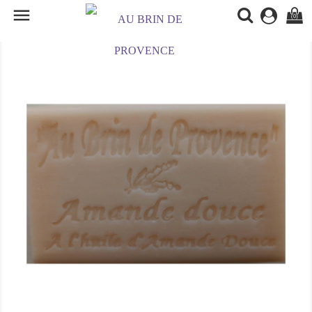

(0)