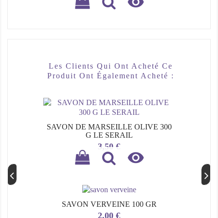

Les Clients Qui Ont Acheté Ce
Produit Ont Également Acheté :
SAVON DE MARSEILLE OLIVE 300
G LE SERAIL
Prix
3,50 €

SAVON VERVEINE 100 GR
Prix
2,00 €