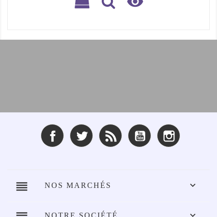

Facebook
Twitter
Rss
YouTube
Instagram
reorder

NOS MARCHÉS
reorder

NOTRE SOCIÉTÉ