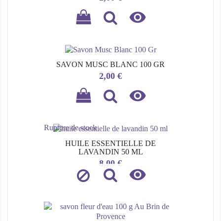

SAVON MUSC BLANC 100 GR
Prix
2,00 €

Rupture de stock
HUILE ESSENTIELLE DE
LAVANDIN 50 ML
Prix
8,00 €
