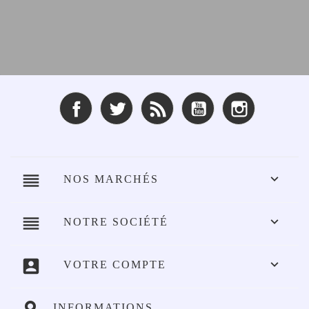
Facebook
Twitter
Rss
YouTube
Instagram
reorder

NOS MARCHÉS
reorder

NOTRE SOCIÉTÉ
account_box

VOTRE COMPTE
INFORMATIONS