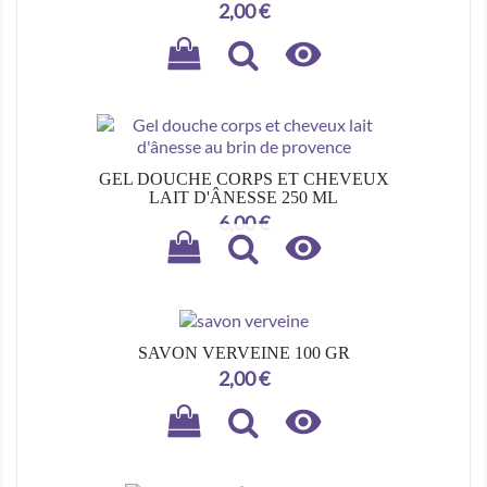
Prix
2,00 €

GEL DOUCHE CORPS ET CHEVEUX
LAIT D'ÂNESSE 250 ML
Prix
6,00 €

SAVON VERVEINE 100 GR
Prix
2,00 €
