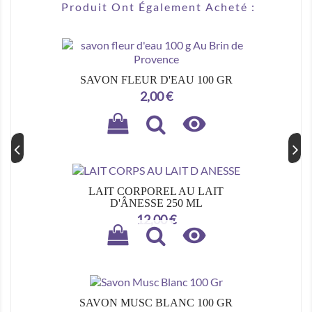
Produit Ont Également Acheté :
SAVON FLEUR D'EAU 100 GR
Prix
2,00 €

LAIT CORPOREL AU LAIT
D'ÂNESSE 250 ML
Prix
12,00 €

SAVON MUSC BLANC 100 GR