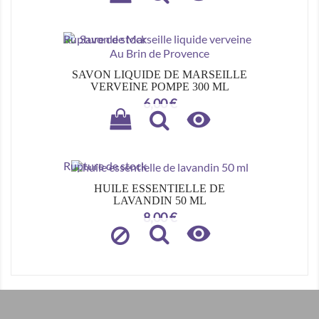
Rupture de stock
SAVON LIQUIDE DE MARSEILLE
VERVEINE POMPE 300 ML
Prix
6,00 €

Rupture de stock
HUILE ESSENTIELLE DE
LAVANDIN 50 ML
Prix
8,00 €
