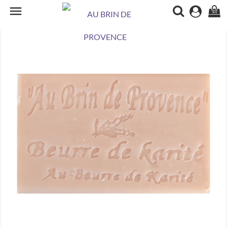

(0)