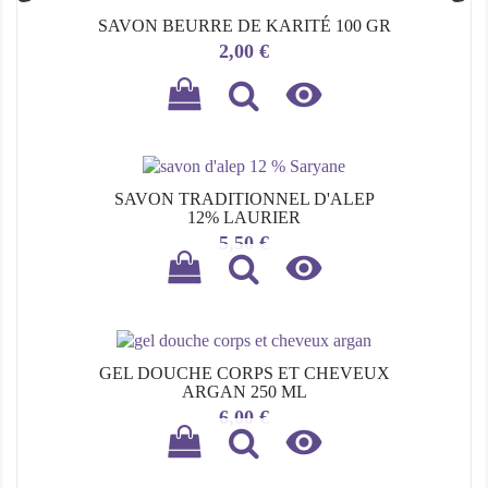
SAVON BEURRE DE KARITÉ 100 GR
Prix
2,00 €

SAVON TRADITIONNEL D'ALEP
12% LAURIER
Prix
5,50 €

GEL DOUCHE CORPS ET CHEVEUX
ARGAN 250 ML
Prix
6,00 €
