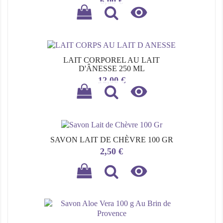
Prix
6,00 €

LAIT CORPOREL AU LAIT
D'ÂNESSE 250 ML
Prix
12,00 €

SAVON LAIT DE CHÈVRE 100 GR
Prix
2,50 €
