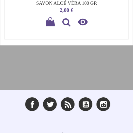
SAVON ALOÉ VÉRA 100 GR
Prix
2,00 €

Facebook
Twitter
Rss
YouTube
Instagram