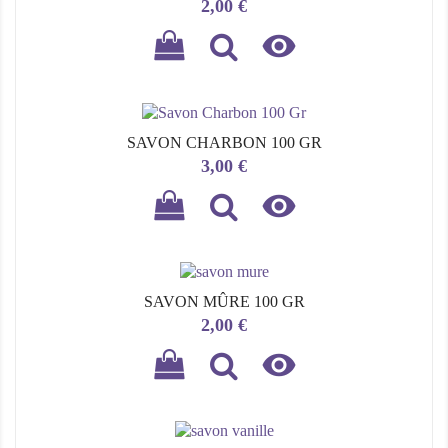
Prix
2,00 €

SAVON CHARBON 100 GR
Prix
3,00 €

SAVON MÛRE 100 GR
Prix
2,00 €
