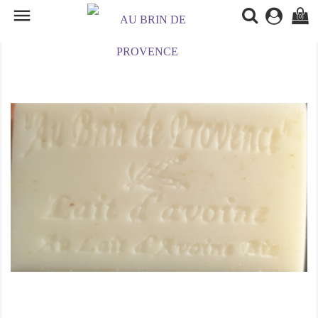

(0)