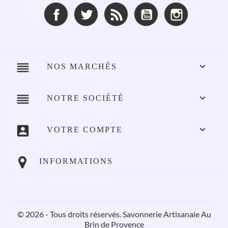
Facebook
Twitter
Rss
YouTube
Instagram
reorder

NOS MARCHÉS
reorder

NOTRE SOCIÉTÉ
account_box

VOTRE COMPTE
INFORMATIONS
© 2026 - Tous droits réservés. Savonnerie Artisanale Au
Brin de Provence