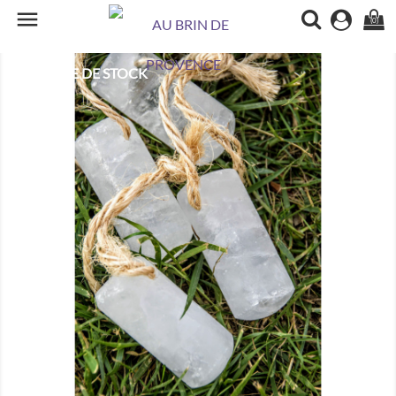

(0)
RUPTURE DE STOCK