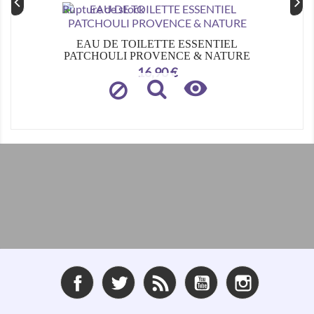
Rupture de stock
EAU DE TOILETTE ESSENTIEL
PATCHOULI PROVENCE & NATURE
Prix
16,90 €

Facebook
Twitter
Rss
YouTube
Instagram