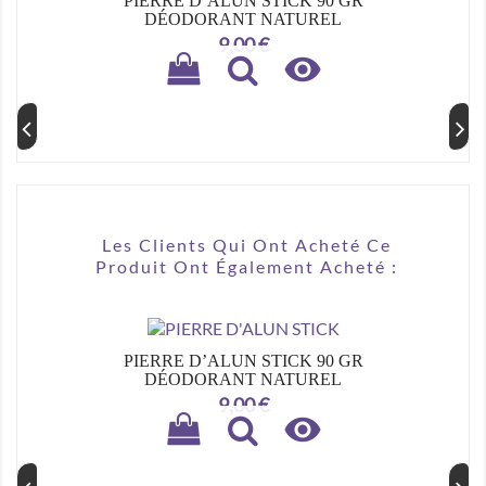
PIERRE D’ALUN STICK 90 GR
DÉODORANT NATUREL
Prix
9,00 €

Les Clients Qui Ont Acheté Ce
Produit Ont Également Acheté :
PIERRE D’ALUN STICK 90 GR
DÉODORANT NATUREL
Prix
9,00 €
