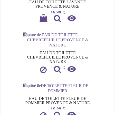
EAU DE TOILETTE LAVANDE
PROVENCE & NATURE
Prix
16,90 €

Rupture de stock
EAU DE TOILETTE
CHEVREFEUILLE PROVENCE &
NATURE

Prix
16,90 €
Rupture de stock
EAU DE TOILETTE FLEUR DE
POMMIER PROVENCE & NATURE
Prix
16,90 €
