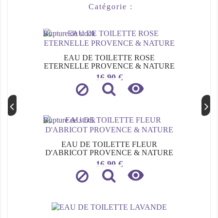
Catégorie :
Rupture de stock
EAU DE TOILETTE ROSE
ETERNELLE PROVENCE & NATURE
Prix
16,90 €

Rupture de stock
EAU DE TOILETTE FLEUR
D'ABRICOT PROVENCE & NATURE
Prix
16,90 €
