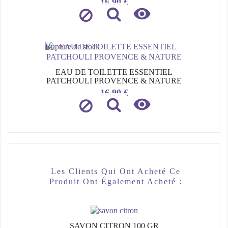
Prix
16,90 €

Rupture de stock
EAU DE TOILETTE ESSENTIEL
PATCHOULI PROVENCE & NATURE
Prix
16,90 €

Les Clients Qui Ont Acheté Ce
Produit Ont Également Acheté :
SAVON CITRON 100 GR