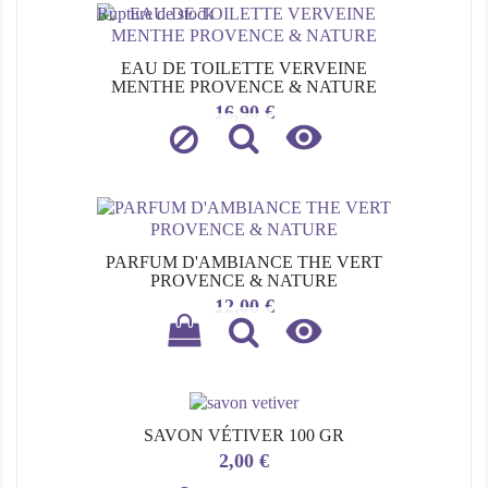
Rupture de stock
EAU DE TOILETTE VERVEINE
MENTHE PROVENCE & NATURE
Prix
16,90 €

PARFUM D'AMBIANCE THE VERT
PROVENCE & NATURE
Prix
12,00 €

SAVON VÉTIVER 100 GR
Prix
2,00 €