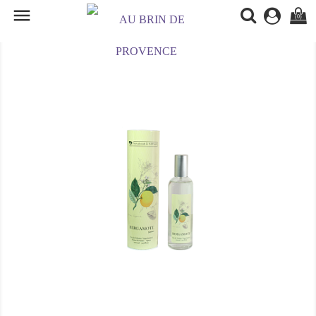

(0)
RUPTURE DE STOCK