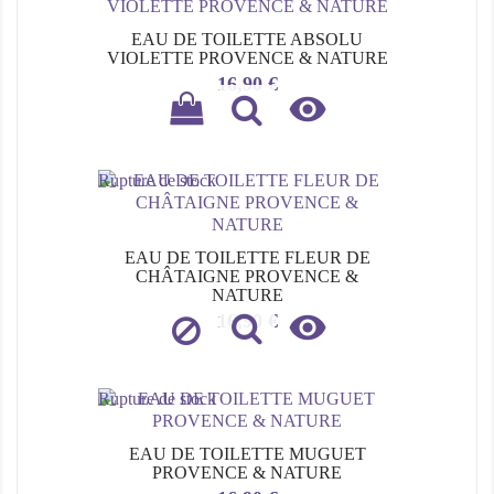
EAU DE TOILETTE ABSOLU
VIOLETTE PROVENCE & NATURE
Prix
16,90 €

Rupture de stock
EAU DE TOILETTE FLEUR DE
CHÂTAIGNE PROVENCE &
NATURE

Prix
16,90 €
Rupture de stock
EAU DE TOILETTE MUGUET
PROVENCE & NATURE