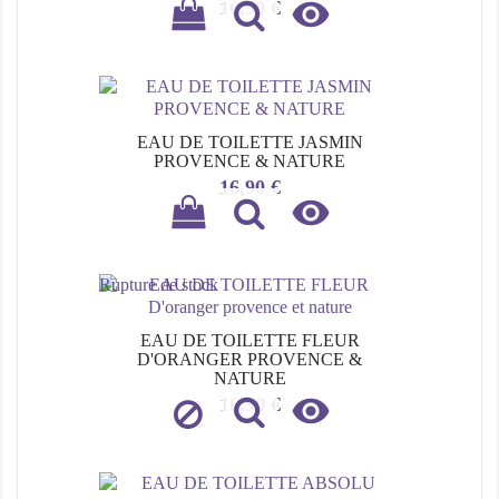

Prix
16,90 €
EAU DE TOILETTE JASMIN
PROVENCE & NATURE
Prix
16,90 €

Rupture de stock
EAU DE TOILETTE FLEUR
D'ORANGER PROVENCE &
NATURE

Prix
16,90 €